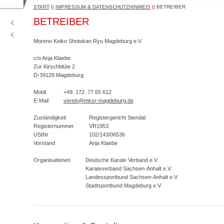
START
||
IMPRESSUM & DATENSCHUTZHINWEIS
||
BETREIBER
BETREIBER
Moreno Keiko Shotokan Ryu Magdeburg e.V.
c/o Anja Klaebe
Zur Kirschblüte 2
D-39128 Magdeburg
Mobil
+49. 172. 77 65 612
E-Mail
verein@mksr-magdeburg.de
Zuständigkeit
Registergericht Stendal
Registernummer
VR1953
UStNr
102/143/06536
Vorstand
Anja Klaebe
Organisationen
Deutsche Karate Verband e.V.
Karateverband Sachsen-Anhalt e.V.
Landessportbund Sachsen-Anhalt e.V.
Stadtsportbund Magdeburg e.V.